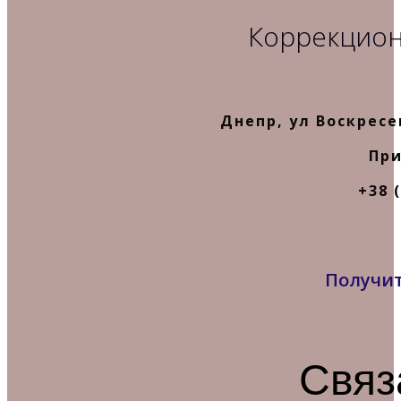
Коррекцион
Днепр, ул Воскресе
При
+38 (
Получит
Связ