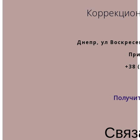
Коррекцион
Днепр, ул Воскресе
При
+38 (
Получит
Связ