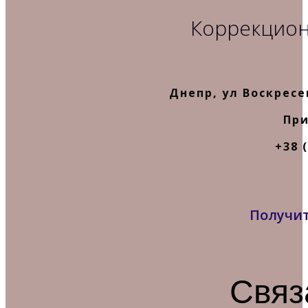
Коррекцион
Днепр, ул Воскресе
При
+38 (
Получит
Связ