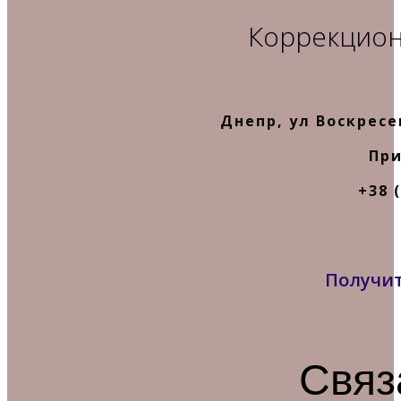
Коррекцион
Днепр, ул Воскресе
При
+38 (
Получит
Связ