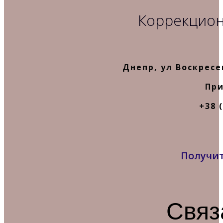
Коррекцион
Днепр, ул Воскресе
При
+38 (
Получит
Связ